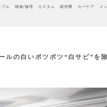
ラブル
補修/修理
カスタム
維持費
カーケア
メ
ールの白いポツポツ“白サビ”を