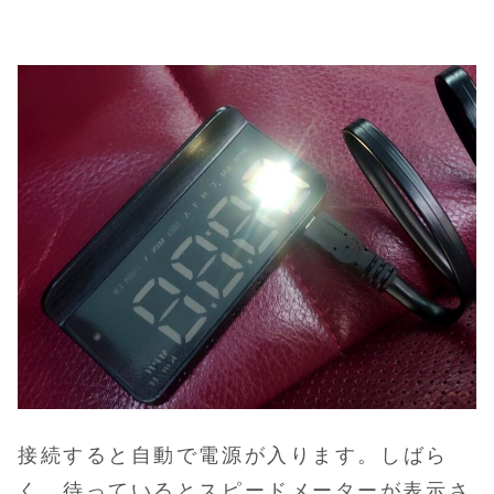
接続すると自動で電源が入ります。
しばら
く、
待っていると
スピード
メーター
が
表示
さ