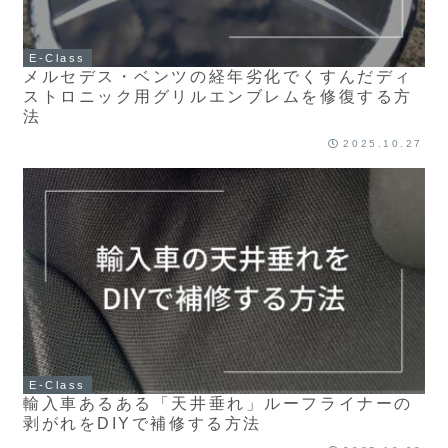
E-Class
メルセデス・ベンツの経年劣化でくすんだディ
ストロニック用グリルエンブレムを修復する方
法
2025.10.27
E-Class
輸入車あるある「天井垂れ」ルーフライナーの
剥がれをDIYで補修する方法