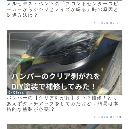
メルセデス・ベンツの「フロントセンタースピ
ーカーからジジジとノイズが鳴る」時の原因と
対処方法は？
2026.07.01
E-Class
バンパーの【クリア剥がれ】をDIY補修！とり
あえずタッチアップをしてみたけど…結局は本
格的な塗装が必要!?
2026.06.03